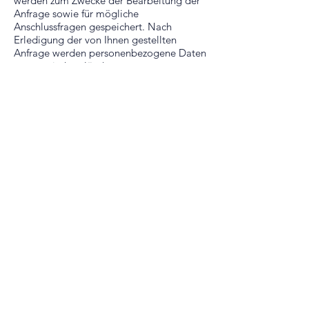
werden zum Zwecke der Bearbeitung der
Anfrage sowie für mögliche
Anschlussfragen gespeichert. Nach
Erledigung der von Ihnen gestellten
Anfrage werden personenbezogene Daten
automatisch gelöscht.
eingebettete
youtube-videos
Auf einigen unserer Webseiten betten wir
Youtube-Videos ein. Betreiber der
entsprechenden Plugins ist die YouTube,
LLC, 901 Cherry Ave., San Bruno, CA
94066, USA. Wenn Sie eine Seite mit dem
YouTube-Plugin besuchen, wird eine
Verbindung zu Servern von Youtube
hergestellt. Dabei wird Youtube
mitgeteilt, welche Seiten Sie besuchen.
Wenn Sie in Ihrem Youtube-Account
eingeloggt sind, kann Youtube Ihr
Surfverhalten Ihnen persönlich
zuzuordnen. Dies verhindern Sie, indem
Sie sich vorher aus Ihrem Youtube-
Account ausloggen.