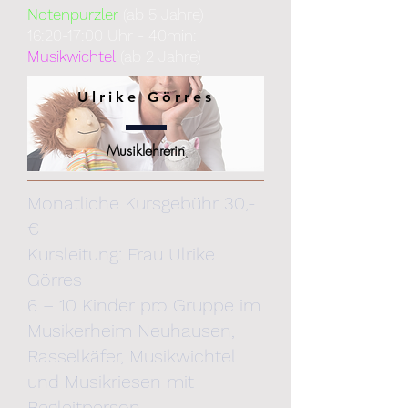
Notenpurzler
(ab 5 Jahre)
16:20-17:00 Uhr - 40min:
Musikwichtel
(ab 2 Jahre)
Ulrike Görres
Musiklehrerin
Monatliche Kursgebühr 30,-
€
Kursleitung: Frau Ulrike
Görres
6 – 10 Kinder pro Gruppe im
Musikerheim Neuhausen
,
Rasselkäfer, Musikwichtel
und Musikriesen mit
Begleitperson,