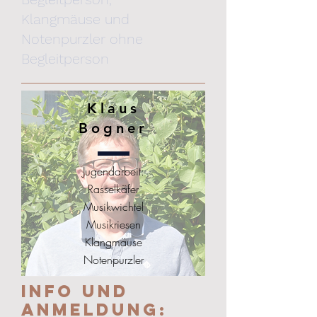
Klangmäuse und
Notenpurzler ohne
Begleitperson
Klaus
Bogner
Jugendarbeit:
Rasselkäfer
Musikwichtel
Musikriesen
Klangmäuse
Notenpurzler
Info und
Anmeldung: