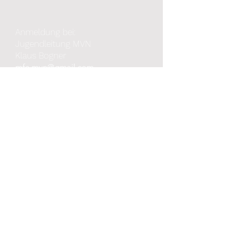
Anmeldung bei:
Jugendleitung
MVN
Klaus Bogner
mfe.mvn@gmail.com
Jetzt anmelden
musikverein.neuhausen@gmail.com