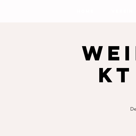
HOME
VEREIN
We
kt
De