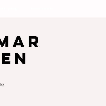
GALERIE
KONTAKT
mar
sen
des