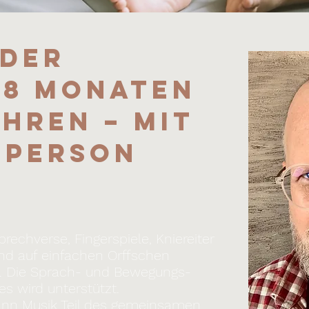
nder
 18 Monaten
ahren – mit
tperson
echverse, Fingerspiele, Kniereiter
und
auf einfachen Orffschen
n. Die Sprach- und Bewegungs-
es wird unterstützt.
ann Musik Teil des
gemeinsamen