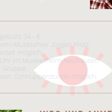
gebühr 34,- €
plom-Musiklehrer Jürgen Klotz
erzeit möglich.
0 Uhr im Musikerheim Neuhausen
o Gruppe.
uten. Schnupperstunde möglich.