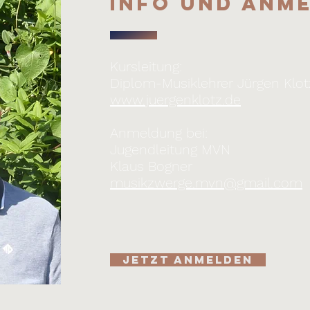
Info und Anm
Kursleitung:
Diplom-Mus
ikle
hrer Jürgen Klot
www.juergenklotz.
de
Anmeldun
g bei:
Jugendleitung MVN
Klaus Bogner
musikzwerge.mvn@gmail.co
m
Jetzt anmelden