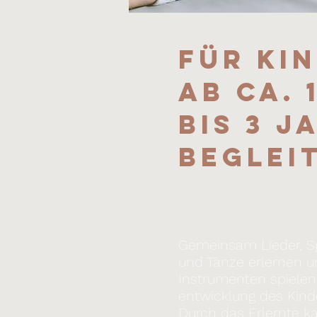
für Ki
Ab ca.
bis 3 J
Beglei
Gemeinsam Lieder, Spr
und Tänze erlernen 
Instrumenten spiele
entwicklung
des Kind
Durch das Erlernte k