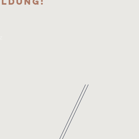
eldung:
z