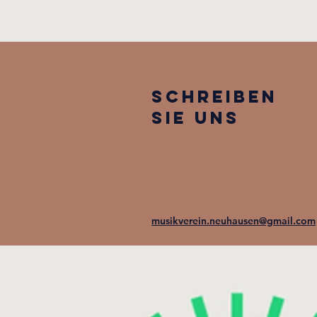
schreiben
sie uns
musikverein.neuhausen@gmail.com