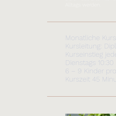
Alltags werden.
Monatliche Kurs
Kursleitung: Di
Kurseinstieg jed
Dienstags 10:3
6 – 9 Kinder pr
Kurszeit 45 Min